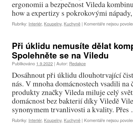
ergonomii a bezpečnost Vileda kombinu
how a expertizy s pokrokovými nápad
Rubriky:
Interiér
,
Koupelny
,
Kuchyně
|
Komentáře nejsou povole
Při úklidu nemusíte dělat kom
Spolehněte se na Viledu
Publikováno
1.9.2022
|
Autor:
Redakce
Dosáhnout při úklidu dlouhotrvající čis
nás. V mnoha domácnostech vsadili na 
produkty značky Vileda miluje celý svět
domácnost bez bakterií díky Viledě Vile
synonymem trvanlivosti a kvality. Pře
Rubriky:
Interiér
,
Koupelny
,
Kuchyně
|
Komentáře nejsou povole