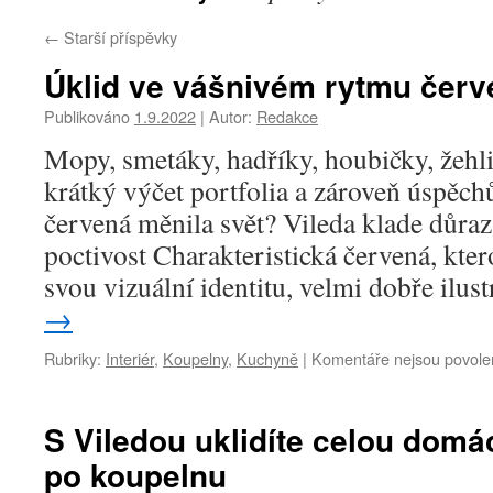
←
Starší příspěvky
Úklid ve vášnivém rytmu červe
Publikováno
1.9.2022
|
Autor:
Redakce
Mopy, smetáky, hadříky, houbičky, žehlic
krátký výčet portfolia a zároveň úspěch
červená měnila svět? Vileda klade důraz
poctivost Charakteristická červená, kte
svou vizuální identitu, velmi dobře ilus
→
Rubriky:
Interiér
,
Koupelny
,
Kuchyně
|
Komentáře nejsou povole
S Viledou uklidíte celou dom
po koupelnu