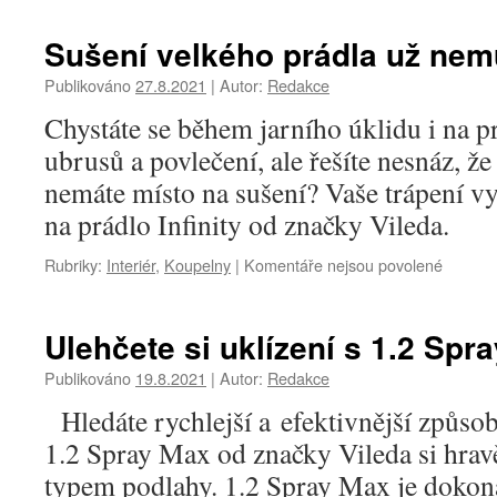
Sušení velkého prádla už nem
Publikováno
27.8.2021
|
Autor:
Redakce
Chystáte se během jarního úklidu i na p
ubrusů a povlečení, ale řešíte nesnáz, že
nemáte místo na sušení? Vaše trápení vy
na prádlo Infinity od značky Vileda.
Rubriky:
Interiér
,
Koupelny
|
Komentáře nejsou povolené
u
textu
s
názve
Ulehčete si uklízení s 1.2 S
Sušení
velkého
Publikováno
19.8.2021
|
Autor:
Redakce
prádla
Hledáte rychlejší a efektivnější způso
už
nemusí
1.2 Spray Max od značky Vileda si hra
být
typem podlahy. 1.2 Spray Max je dokon
problé