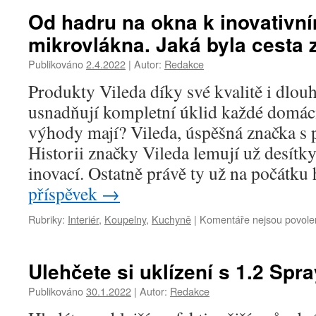
Od hadru na okna k inovativn
mikrovlákna. Jaká byla cesta 
Publikováno
2.4.2022
|
Autor:
Redakce
Produkty Vileda díky své kvalitě i dlou
usnadňují kompletní úklid každé domácn
výhody mají? Vileda, úspěšná značka s
Historii značky Vileda lemují už desítk
inovací. Ostatně právě ty už na počátku
příspěvek
→
Rubriky:
Interiér
,
Koupelny
,
Kuchyně
|
Komentáře nejsou povole
Ulehčete si uklízení s 1.2 S
Publikováno
30.1.2022
|
Autor:
Redakce