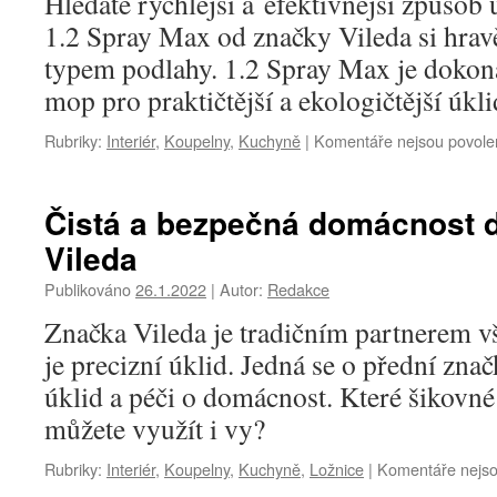
Hledáte rychlejší a efektivnější způso
1.2 Spray Max od značky Vileda si hra
typem podlahy. 1.2 Spray Max je dokon
mop pro praktičtější a ekologičtější ú
Rubriky:
Interiér
,
Koupelny
,
Kuchyně
|
Komentáře nejsou povole
Čistá a bezpečná domácnost
Vileda
Publikováno
26.1.2022
|
Autor:
Redakce
Značka Vileda je tradičním partnerem v
je precizní úklid. Jedná se o přední zna
úklid a péči o domácnost. Které šikovn
můžete využít i vy?
Rubriky:
Interiér
,
Koupelny
,
Kuchyně
,
Ložnice
|
Komentáře nejso