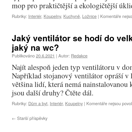
mop pro praktičtější a ekologičtější ú
Rubriky:
Interiér
,
Koupelny
,
Kuchyně
,
Ložnice
|
Komentáře nejso
Jaký ventilátor se hodí do ve
jaký na wc?
Publikováno
20.6.2021
|
Autor:
Redakce
Najít alespoň jeden typ ventilátoru v do
Například stojanový ventilátor opráší v 
většina lidí, která nemá nainstalovanou k
jsou další druhy? Čtěte dál.
Rubriky:
Dům a byt
,
Interiér
,
Koupelny
|
Komentáře nejsou povo
←
Starší příspěvky