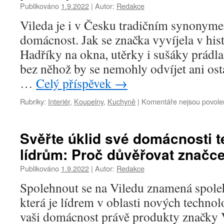
Publikováno
1.9.2022
|
Autor:
Redakce
Vileda je i v Česku tradičním synonym
domácnost. Jak se značka vyvíjela v hist
Hadříky na okna, utěrky i sušáky prád
bez něhož by se nemohly odvíjet ani ost
…
Celý příspěvek
→
Rubriky:
Interiér
,
Koupelny
,
Kuchyně
|
Komentáře nejsou povole
Svěřte úklid své domácnosti 
lídrům: Proč důvěřovat značce
Publikováno
1.9.2022
|
Autor:
Redakce
Spolehnout se na Viledu znamená spole
která je lídrem v oblasti nových technol
vaši domácnost právě produkty značky 