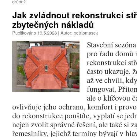
drůbež
Jak zvládnout rekonstrukci st
zbytečných nákladů
Publikováno
19.5.2026
|
Autor:
petrtomasek
Stavební sezóna
pro řadu domů n
rekonstrukci stř
často ukazuje, že
až ve chvíli, kd
fungovat. Přito
ale o klíčovou č
ovlivňuje jeho ochranu, komfort i provo
do rekonstrukce pouštíte, vyplatí se jedn
nejen zvolit správné řešení, ale také si zaj
řemeslníky, jejichž termíny bývají v hla