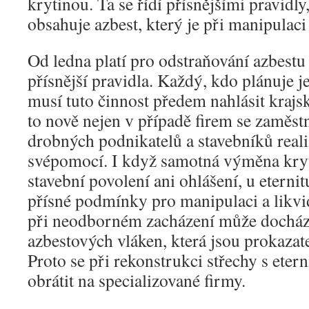
krytinou. Ta se řídí přísnějšími pravidly
obsahuje azbest, který je při manipulaci
Od ledna platí pro odstraňování azbestu
přísnější pravidla. Každý, kdo plánuje je
musí tuto činnost předem nahlásit krajsk
to nově nejen v případě firem se zaměstn
drobných podnikatelů a stavebníků reali
svépomocí. I když samotná výměna kryt
stavební povolení ani ohlášení, u eternit
přísné podmínky pro manipulaci a likvid
při neodborném zacházení může docház
azbestových vláken, která jsou prokazat
Proto se při rekonstrukci střechy s ete
obrátit na specializované firmy.