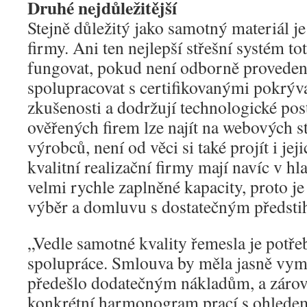
Druhé nejdůležitější
Stejně důležitý jako samotný materiál je
firmy. Ani ten nejlepší střešní systém t
fungovat, pokud není odborně provedený
spolupracovat s certifikovanými pokrýva
zkušenosti a dodržují technologické po
ověřených firem lze najít na webových s
výrobců, není od věci si také projít i jej
kvalitní realizační firmy mají navíc v hl
velmi rychle zaplněné kapacity, proto je d
výběr a domluvu s dostatečným předsti
„Vedle samotné kvality řemesla je potřeb
spolupráce. Smlouva by měla jasně vym
předešlo dodatečným nákladům, a záro
konkrétní harmonogram prací s ohledem