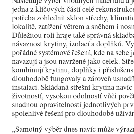
Následuje výběr vhodných materiálů a je
jedna z klíčových částí celé rekonstrukc
potřeba zohlednit sklon střechy, klima
lokalitě, zatížení větrem a sněhem i nos
Důležitou roli hraje také správná skladb
návaznost krytiny, izolací a doplňků. Vyp
pořádné systémové řešení, kde na sebe 
navazují a jsou navržené jako celek. St
kombinují krytinu, doplňky i příslušenst
dlouhodobě fungovaly a zároveň usnad
instalaci. Skládaná střešní krytina naví
životností, vysokou odolností vůči pov
snadnou opravitelností jednotlivých prvk
spolehlivé řešení pro dlouhodobé užíván
„Samotný výběr dnes navíc může výraz