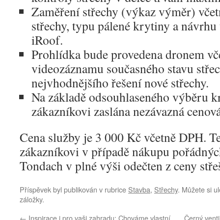
Zaměření střechy (výkaz výměr) včet
střechy, typu pálené krytiny a návrhu 
iRoof.
Prohlídka bude provedena dronem vče
videozáznamu současného stavu střec
nejvhodnějšího řešení nové střechy.
Na základě odsouhlaseného výběru k
zákazníkovi zaslána nezávazná cenová
Cena služby je 3 000 Kč včetně DPH. T
zákazníkovi v případě nákupu pořádných
Tondach v plné výši odečten z ceny střeš
Příspěvek byl publikován v rubrice
Stavba
,
Střechy
. Můžete si ul
záložky.
←
Inspirace i pro vaši zahradu: Chováme vlastní
Černý venti