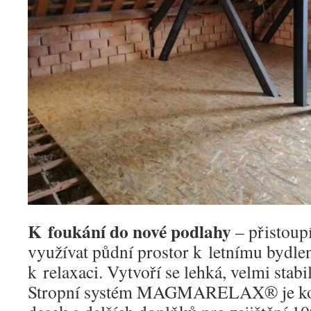
K foukání do nové podlahy
– přistoup
využívat půdní prostor k letnímu bydlen
k relaxaci. Vytvoří se lehká, velmi stabi
Stropní systém MAGMARELAX® je ko