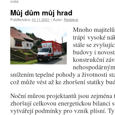
vrata
Můj dům můj hrad
Publikováno
10.11.2021
|
Autor:
Redakce
Mnoho majitelů
trápí vysoké ná
stále se zvyšujíc
budovy i novost
konstrukční záva
nehospodárným 
snížením tepelné pohody a životnosti st
což může vést až ke zhoršení statiky bu
Noční můrou projektantů jsou zejména t
zhoršují celkovou energetickou bilanci 
vytvářejí podmínky pro vznik plísní. Ty