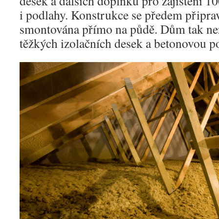
desek a dalších doplňků pro zajištění 1
i podlahy. Konstrukce se předem připrav
smontována přímo na půdě. Dům tak ne
těžkých izolačních desek a betonovou p