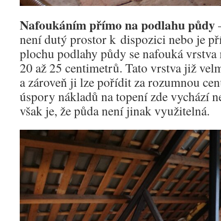
Nafoukáním přímo na podlahu půdy
–
není dutý prostor k dispozici nebo je př
plochu podlahy půdy se nafouká vrstva m
20 až 25 centimetrů. Tato vrstva již vel
a zároveň ji lze pořídit za rozumnou ce
úspory nákladů na topení zde vychází 
však je, že půda není jinak využitelná.