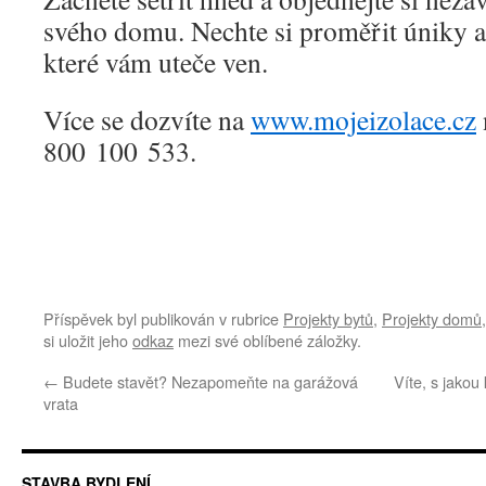
svého domu. Nechte si proměřit úniky a 
které vám uteče ven.
Více se dozvíte na
www.mojeizolace.cz
800 100 533.
Příspěvek byl publikován v rubrice
Projekty bytů
,
Projekty domů
si uložit jeho
odkaz
mezi své oblíbené záložky.
←
Budete stavět? Nezapomeňte na garážová
Víte, s jakou
vrata
STAVBA BYDLENÍ