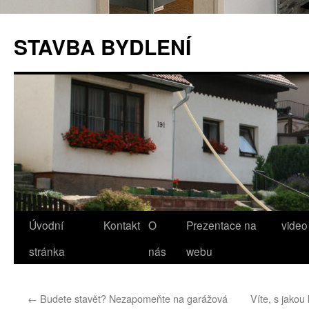
STAVBA BYDLENÍ
Úvodní
Kontakt
O
Prezentace na
video
Přejít
stránka
nás
webu
k
obsahu
←
Budete stavět? Nezapomeňte na garážová
Víte, s jakou
webu