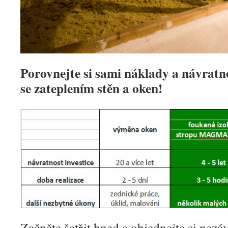
Porovnejte si sami náklady a návratno
se zateplením stěn a oken!
Začněte šetřit hned a objednejte si nez