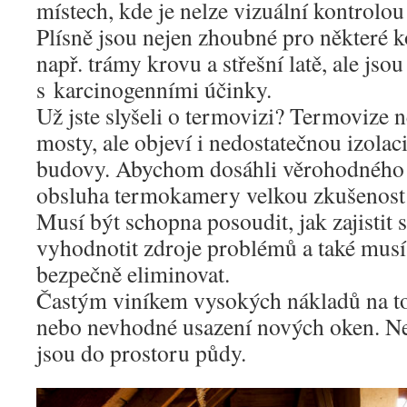
místech, kde je nelze vizuální kontrolou 
Plísně jsou nejen zhoubné pro některé k
např. trámy krovu a střešní latě, ale jso
s karcinogenními účinky.
Už jste slyšeli o termovizi? Termovize n
mosty, ale objeví i nedostatečnou izola
budovy. Abychom dosáhli věrohodného 
obsluha termokamery velkou zkušenost 
Musí být schopna posoudit, jak zajistit 
vyhodnotit zdroje problémů a také musí
bezpečně eliminovat.
Častým viníkem vysokých nákladů na to
nebo nevhodné usazení nových oken. Nej
jsou do prostoru půdy.