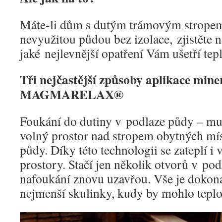
Máte-li dům s dutým trámovým stropem 
nevyužitou půdou bez izolace, zjistěte n
jaké nejlevnější opatření Vám ušetří tepl
Tři nejčastější způsoby aplikace miner
MAGMARELAX®
Foukání do dutiny v podlaze půdy – mu
volný prostor nad stropem obytných mís
půdy. Díky této technologii se zateplí i 
prostory. Stačí jen několik otvorů v pod
nafoukání znovu uzavřou. Vše je dokonal
nejmenší skulinky, kudy by mohlo teplo